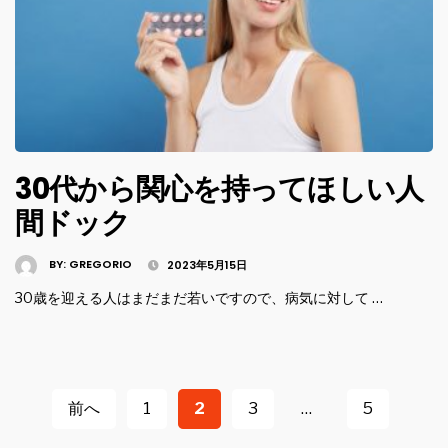
30代から関心を持ってほしい人
間ドック
BY:
GREGORIO
2023年5月15日
30歳を迎える人はまだまだ若いですので、病気に対して …
投
稿
前へ
1
2
3
…
5
ナ