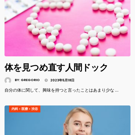
体を見つめ直す人間ドック
BY:
GREGORIO
2023年5月18日
自分の体に関して、興味を持つと言ったことはあまり少な …
内科
•
医療
•
渋谷