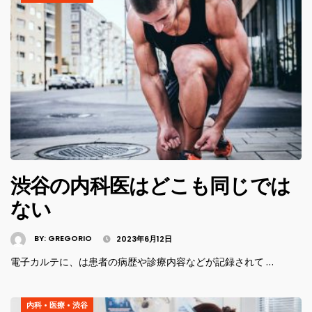
渋谷の内科医はどこも同じでは
ない
BY:
GREGORIO
2023年6月12日
電子カルテに、は患者の病歴や診療内容などが記録されて …
内科
•
医療
•
渋谷