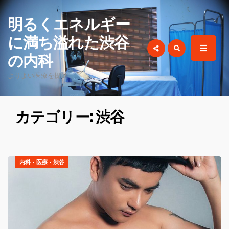
for:
明るくエネルギー
に満ち溢れた渋谷
の内科
よりよい医療を提供
カテゴリー: 渋谷
内科
•
医療
•
渋谷