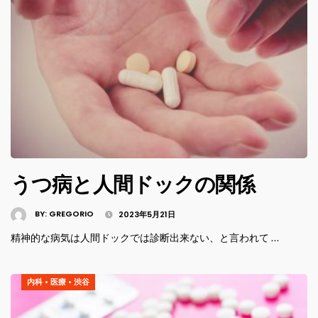
うつ病と人間ドックの関係
BY:
GREGORIO
2023年5月21日
精神的な病気は人間ドックでは診断出来ない、と言われて …
内科
•
医療
•
渋谷