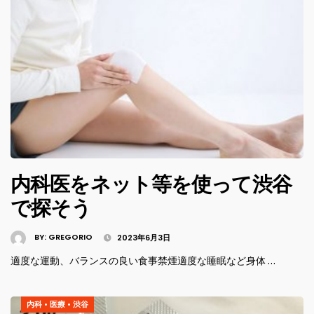
内科医をネット等を使って渋谷
で探そう
BY:
GREGORIO
2023年6月3日
適度な運動、バランスの良い食事禁煙適度な睡眠など身体 …
内科
•
医療
•
渋谷