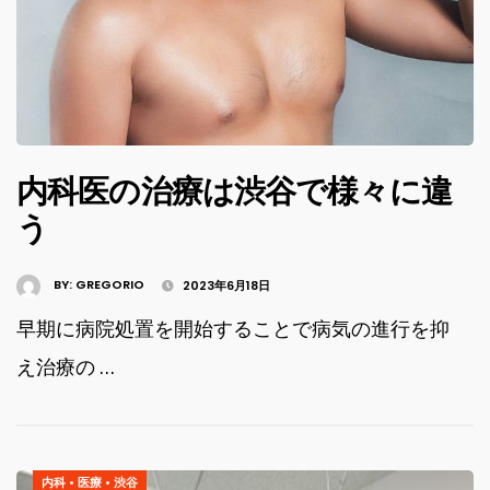
内科医の治療は渋谷で様々に違
う
BY:
GREGORIO
2023年6月18日
早期に病院処置を開始することで病気の進行を抑
え治療の …
内科
•
医療
•
渋谷