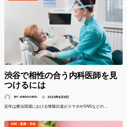
渋谷で相性の合う内科医師を見
つけるには
BY:
GREGORIO
2023年6月9日
近年は療法現場における情報伝達がスマホやSNSなどの …
内科
•
医療
•
渋谷