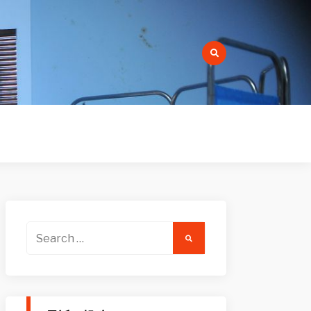
r:
Search
for: