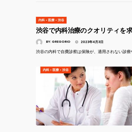
内科
•
医療
•
渋谷
渋谷で内科治療のクオリティを
BY:
GREGORIO
2023年4月3日
渋谷の内科で自費診察は保険が、適用されない診療や
内科
•
医療
•
渋谷