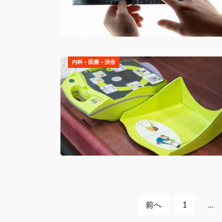
内科
•
医療
•
渋谷
投
前へ
1
…
稿