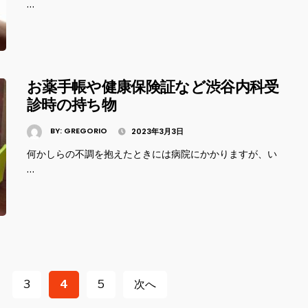
…
お薬手帳や健康保険証など渋谷内科受
診時の持ち物
BY:
GREGORIO
2023年3月3日
何かしらの不調を抱えたときには病院にかかりますが、い
…
3
4
5
次へ